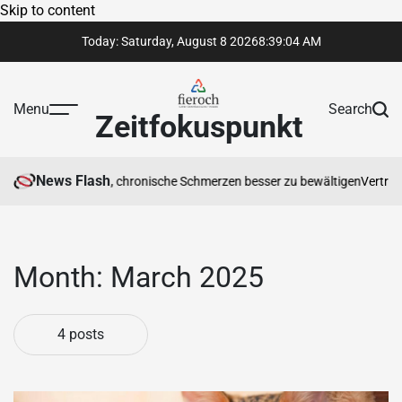
Skip to content
Today: Saturday, August 8 2026
8
:
39
:
05
AM
Menu
Search
Zeitfokuspunkt
News Flash
rapeut Ihnen hilft, chronische Schmerzen besser zu bewältigen
Vertrauen
Month:
March 2025
4 posts