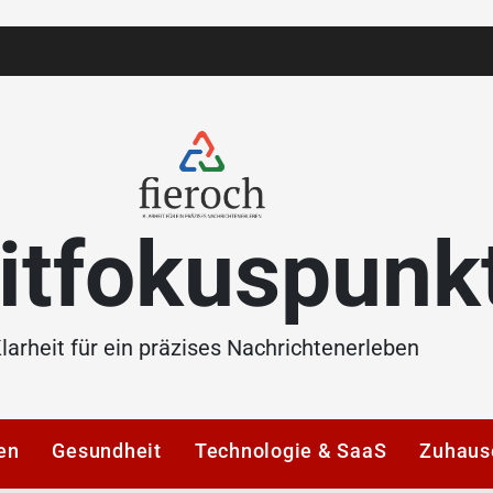
itfokuspunk
larheit für ein präzises Nachrichtenerleben
en
Gesundheit
Technologie & SaaS
Zuhaus