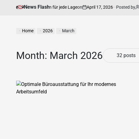
News Flash
on
April 17, 2026
Posted by
Annett
chtsinformationen für jede Lage
Home
2026
March
Month:
March 2026
32 posts