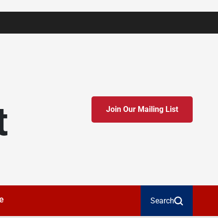
t
Join Our Mailing List
e
Search