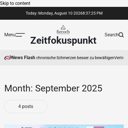
Skip to content
Today: Monday, August 10 2026
8
:
37
:
26
PM
Menu
Search
Zeitfokuspunkt
News Flash
rapeut Ihnen hilft, chronische Schmerzen besser zu bewältigen
Vertrauens
Month:
September 2025
4 posts