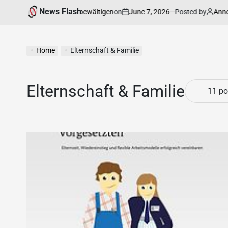
News Flash
on
June 7, 2026
Posted by
Annett
erzen besser zu bewältigen
Vertrau
Home
Elternschaft & Familie
Elternschaft & Familie
11 po