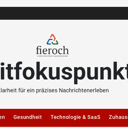
itfokuspunk
larheit für ein präzises Nachrichtenerleben
en
Gesundheit
Technologie & SaaS
Zuhaus