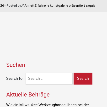
ed by
Annett
on
Apr
Erfahrene kunstgalerie präsentiert exquisite Werke
Suchen
Search for:
Aktuelle Beiträge
Wie ein Milwaukee Werkzeughandel Ihnen bei der