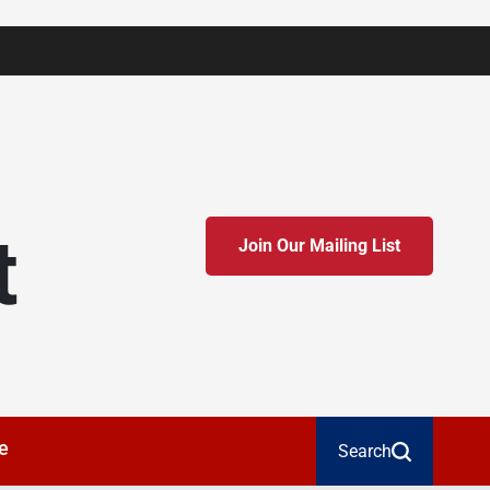
t
Join Our Mailing List
e
Search