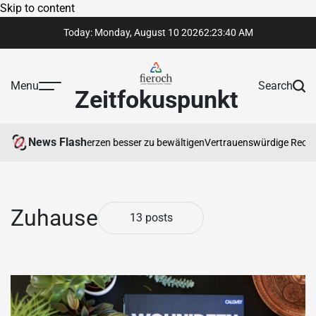
Skip to content
Today: Monday, August 10 2026
2
:
23
:
41
AM
Menu
Search
Zeitfokuspunkt
News Flash
chronische Schmerzen besser zu bewältigen
Vertrauenswürdige Rechtsinfor
Zuhause
13 posts