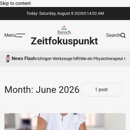
Skip to content
Today: Saturday, August 8 2026
5
:
14
:
02
AM
Menu
Search
Zeitfokuspunkt
News Flash
 der Auswahl der richtigen Werkzeuge hilft
Wie ein Physiotherapeut Ihne
Month:
June 2026
1 post