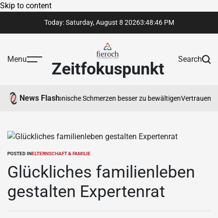
Skip to content
Today: Saturday, August 8 2026
3
:
48
:
47
PM
Menu
Search
Zeitfokuspunkt
News Flash
Ihnen hilft, chronische Schmerzen besser zu bewältigen
Vertrauenswürdig
POSTED IN
ELTERNSCHAFT & FAMILIE
Glückliches familienleben
gestalten Expertenrat