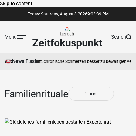
Skip to content
Today: Saturday, August 8 2026
9
:
03
:
39
PM
Menu
Search
Zeitfokuspunkt
News Flash
otherapeut Ihnen hilft, chronische Schmerzen besser zu bewältigen
Vertra
Familienrituale
1 post