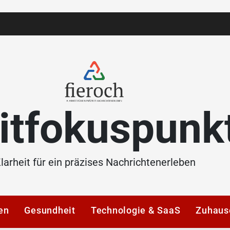
itfokuspunk
larheit für ein präzises Nachrichtenerleben
en
Gesundheit
Technologie & SaaS
Zuhaus