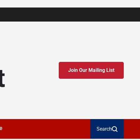
t
Join Our Mailing List
e
Search