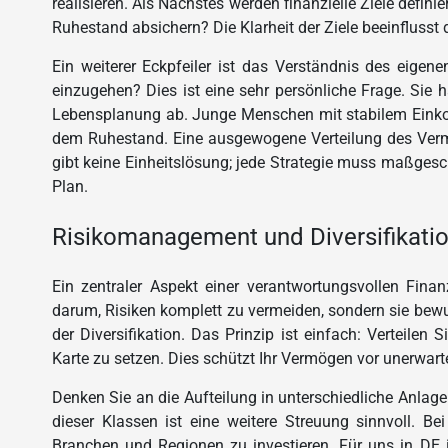
realisieren. Als Nächstes werden finanzielle Ziele defin
Ruhestand absichern? Die Klarheit der Ziele beeinfluss
Ein weiterer Eckpfeiler ist das Verständnis des eigenen
einzugehen? Dies ist eine sehr persönliche Frage. Sie 
Lebensplanung ab. Junge Menschen mit stabilem Einko
dem Ruhestand. Eine ausgewogene Verteilung des Vermö
gibt keine Einheitslösung; jede Strategie muss maßgesch
Plan.
Risikomanagement und Diversifikatio
Ein zentraler Aspekt einer verantwortungsvollen Fina
darum, Risiken komplett zu vermeiden, sondern sie bewus
der Diversifikation. Das Prinzip ist einfach: Verteilen 
Karte zu setzen. Dies schützt Ihr Vermögen vor unerwa
Denken Sie an die Aufteilung in unterschiedliche Anlage
dieser Klassen ist eine weitere Streuung sinnvoll. B
Branchen und Regionen zu investieren. Für uns in DE is