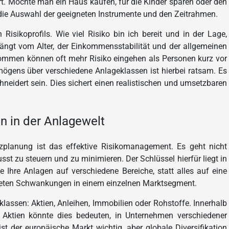
iert. Möchte man ein Haus kaufen, für die Kinder sparen oder den
t die Auswahl der geeigneten Instrumente und den Zeitrahmen.
 Risikoprofils. Wie viel Risiko bin ich bereit und in der Lage,
hängt vom Alter, der Einkommensstabilität und der allgemeinen
mmen können oft mehr Risiko eingehen als Personen kurz vor
gens über verschiedene Anlageklassen ist hierbei ratsam. Es
neidert sein. Dies sichert einen realistischen und umsetzbaren
n in der Anlagewelt
nzplanung ist das effektive Risikomanagement. Es geht nicht
st zu steuern und zu minimieren. Der Schlüssel hierfür liegt in
Sie Ihre Anlagen auf verschiedene Bereiche, statt alles auf eine
rteten Schwankungen in einem einzelnen Marktsegment.
klassen: Aktien, Anleihen, Immobilien oder Rohstoffe. Innerhalb
ei Aktien könnte dies bedeuten, in Unternehmen verschiedener
t der europäische Markt wichtig, aber globale Diversifikation