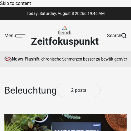
Skip to content
Today: Saturday, August 8 2026
6
:
19
:
46
AM
Menu
Search
Zeitfokuspunkt
News Flash
therapeut Ihnen hilft, chronische Schmerzen besser zu bewältigen
Vertra
Beleuchtung
2 posts