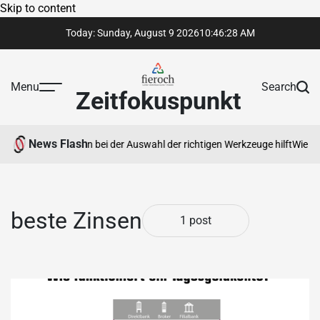
Skip to content
Today: Sunday, August 9 2026
10
:
46
:
28
AM
Menu
Search
Zeitfokuspunkt
News Flash
kzeughandel Ihnen bei der Auswahl der richtigen Werkzeuge hilft
Wie ein
beste Zinsen
1 post