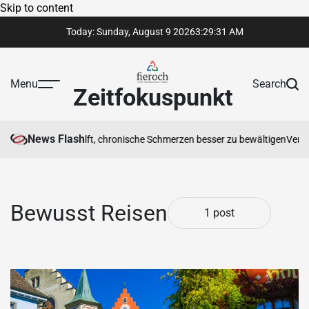
Skip to content
Today: Sunday, August 9 2026
3
:
29
:
31
AM
Menu
Search
Zeitfokuspunkt
News Flash
otherapeut Ihnen hilft, chronische Schmerzen besser zu bewältigen
Vertra
Bewusst Reisen
1 post