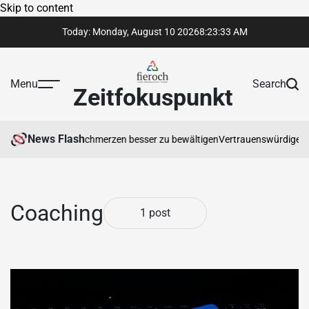
Skip to content
Today: Monday, August 10 2026
8
:
23
:
34
AM
Menu
Search
Zeitfokuspunkt
News Flash
 hilft, chronische Schmerzen besser zu bewältigen
Vertrauenswürdige Rec
Coaching
1 post