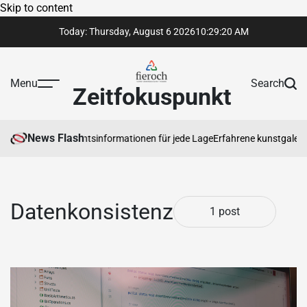
Skip to content
Today: Thursday, August 6 2026
10
:
29
:
21
AM
Menu
Search
Zeitfokuspunkt
News Flash
rauenswürdige Rechtsinformationen für jede Lage
Erfahrene kunstgalerie 
Datenkonsistenz
1 post