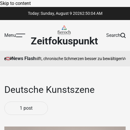
Skip to content
Today: Sunday, August 9 2026
2
:
50
:
04
AM
Menu
Search
Zeitfokuspunkt
News Flash
iotherapeut Ihnen hilft, chronische Schmerzen besser zu bewältigen
Vertr
Deutsche Kunstszene
1 post