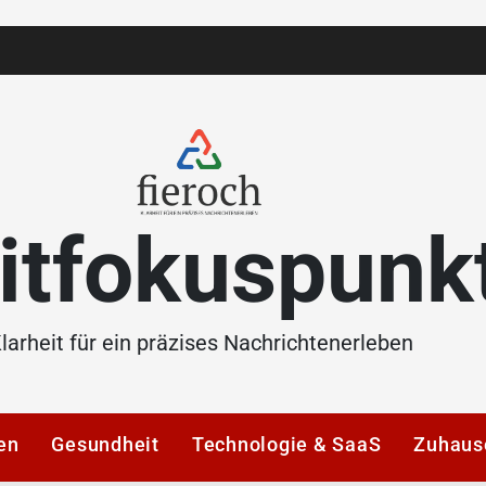
itfokuspunk
larheit für ein präzises Nachrichtenerleben
en
Gesundheit
Technologie & SaaS
Zuhaus