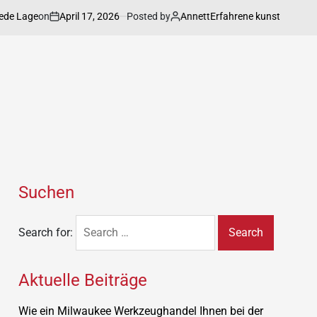
on
April 17, 2026
Posted by
Annett
age
Erfahrene kunstgalerie präsent
Suchen
Search for:
Aktuelle Beiträge
Wie ein Milwaukee Werkzeughandel Ihnen bei der