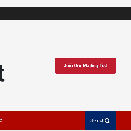
t
Join Our Mailing List
e
Search