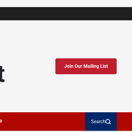
t
Join Our Mailing List
e
Search