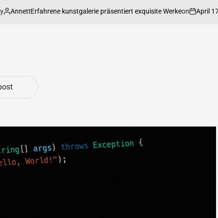
Annett
on
April 17, 2
Erfahrene kunstgalerie präsentiert exquisite Werke
post