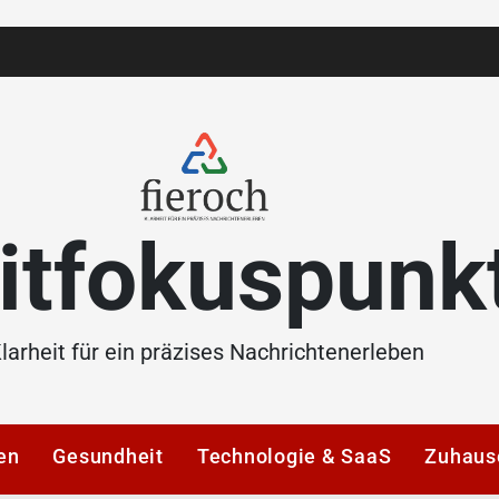
itfokuspunk
larheit für ein präzises Nachrichtenerleben
en
Gesundheit
Technologie & SaaS
Zuhaus