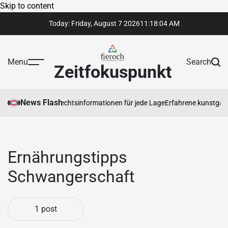
Skip to content
Today: Friday, August 7 2026
11
:
18
:
04
AM
Menu
Search
Zeitfokuspunkt
News Flash
rtrauenswürdige Rechtsinformationen für jede Lage
Erfahrene kunstgaleri
Ernährungstipps
Schwangerschaft
1 post