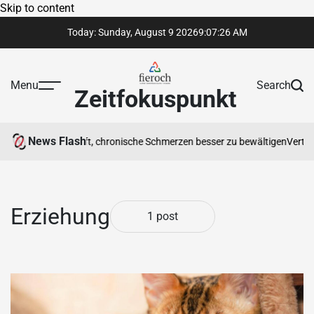
Skip to content
Today: Sunday, August 9 2026
9
:
07
:
26
AM
Menu
Search
Zeitfokuspunkt
News Flash
therapeut Ihnen hilft, chronische Schmerzen besser zu bewältigen
Vertrau
Erziehung
1 post