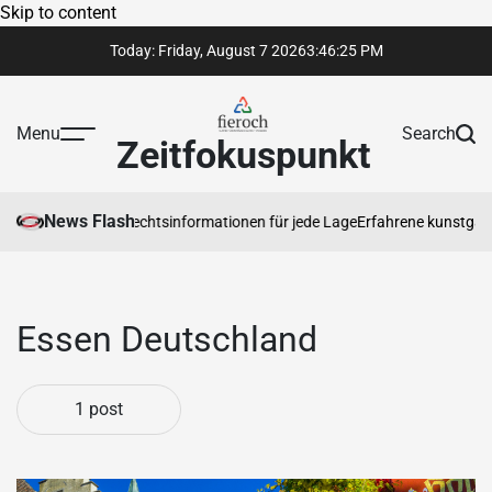
Skip to content
Today: Friday, August 7 2026
3
:
46
:
25
PM
Menu
Search
Zeitfokuspunkt
News Flash
rtrauenswürdige Rechtsinformationen für jede Lage
Erfahrene kunstgaler
Essen Deutschland
1 post