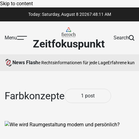
Skip to content
Today: Saturday, August 8 2026
7
:
48
:
11
AM
Menu
Search
Zeitfokuspunkt
News Flash
en
Vertrauenswürdige Rechtsinformationen für jede Lage
Erfahrene kunstg
Farbkonzepte
1 post