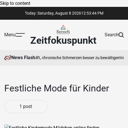
Skip to content
Today: Saturday, August 8 2026
12
:
53
:
44
PM
Menu
Search
Zeitfokuspunkt
News Flash
iotherapeut Ihnen hilft, chronische Schmerzen besser zu bewältigen
Vertr
Festliche Mode für Kinder
1 post