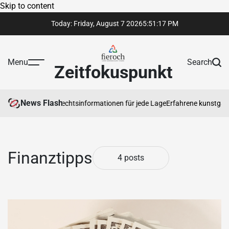
Skip to content
Today: Friday, August 7 2026
5
:
51
:
17
PM
Menu
Search
Zeitfokuspunkt
News Flash
trauenswürdige Rechtsinformationen für jede Lage
Erfahrene kunstgaleri
Finanztipps
4 posts