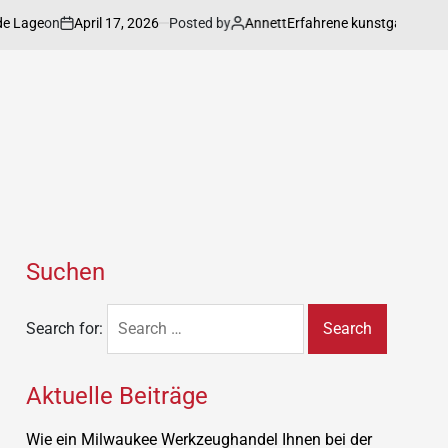
on
April 17, 2026
Posted by
Annett
e
Erfahrene kunstgalerie präsentie
Suchen
Search for:
Aktuelle Beiträge
Wie ein Milwaukee Werkzeughandel Ihnen bei der