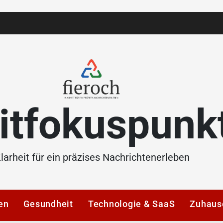
itfokuspunk
larheit für ein präzises Nachrichtenerleben
en
Gesundheit
Technologie & SaaS
Zuhaus