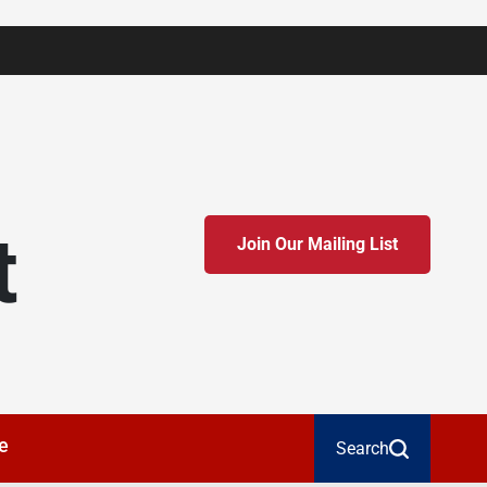
t
Join Our Mailing List
e
Search