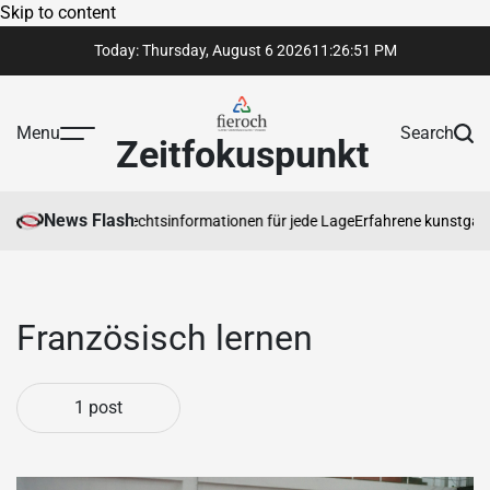
Skip to content
Today: Thursday, August 6 2026
11
:
26
:
51
PM
Menu
Search
Zeitfokuspunkt
News Flash
rtrauenswürdige Rechtsinformationen für jede Lage
Erfahrene kunstgaleri
Französisch lernen
1 post