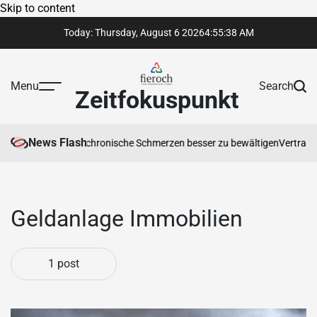
Skip to content
Today: Thursday, August 6 2026
4
:
55
:
38
AM
Menu
Search
Zeitfokuspunkt
News Flash
rapeut Ihnen hilft, chronische Schmerzen besser zu bewältigen
Vertrauen
Geldanlage Immobilien
1 post