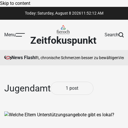
Skip to content
Today: Saturday, August 8 2026
11
:
52
:
12
AM
Menu
Search
Zeitfokuspunkt
News Flash
otherapeut Ihnen hilft, chronische Schmerzen besser zu bewältigen
Vertra
Jugendamt
1 post