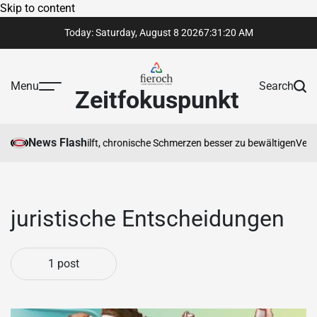
Skip to content
Today: Saturday, August 8 2026
7
:
31
:
20
AM
Menu
Search
Zeitfokuspunkt
News Flash
otherapeut Ihnen hilft, chronische Schmerzen besser zu bewältigen
Vertr
juristische Entscheidungen
1 post