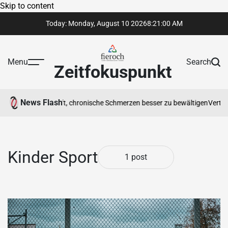
Skip to content
Today: Monday, August 10 2026
8
:
21
:
00
AM
Menu
Search
Zeitfokuspunkt
News Flash
therapeut Ihnen hilft, chronische Schmerzen besser zu bewältigen
Vertrau
Kinder Sport
1 post