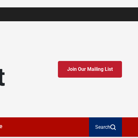
t
Join Our Mailing List
e
Search