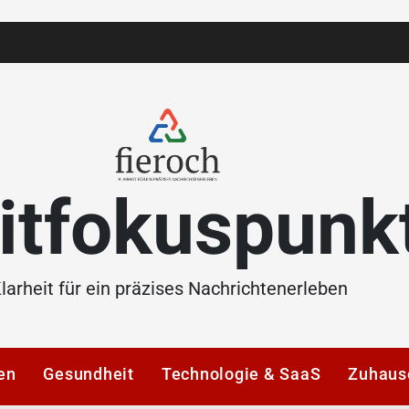
itfokuspunk
larheit für ein präzises Nachrichtenerleben
en
Gesundheit
Technologie & SaaS
Zuhaus