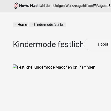
News Flash
on
August 8, 202
 Ihnen bei der Auswahl der richtigen Werkzeuge hilft
Home
Kindermode festlich
Kindermode festlich
1 post