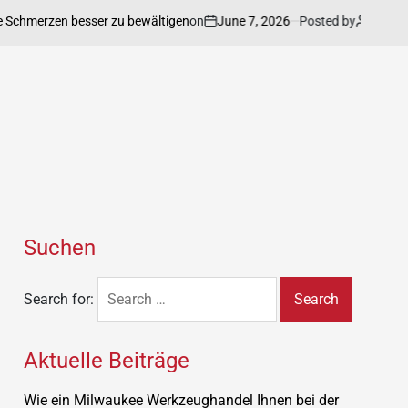
on
June 7, 2026
Posted by
Annett
hmerzen besser zu bewältigen
Vertr
Suchen
Search for:
Aktuelle Beiträge
Wie ein Milwaukee Werkzeughandel Ihnen bei der