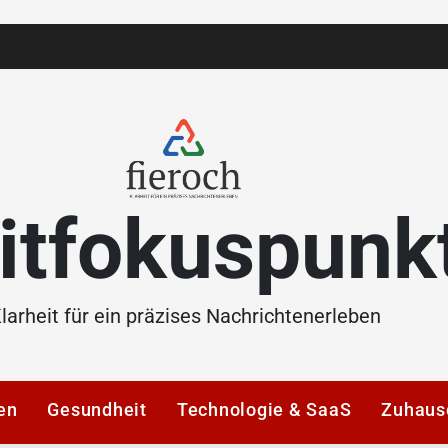
itfokuspunk
larheit für ein präzises Nachrichtenerleben
en
Gesundheit
Technologie & SaaS
Zuhaus