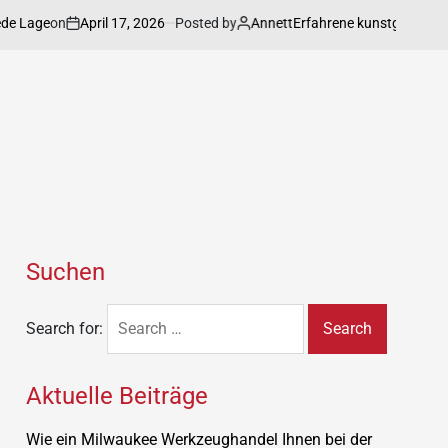
on
April 17, 2026
Posted by
Annett
age
Erfahrene kunstgalerie präsent
Suchen
Search for:
Aktuelle Beiträge
Wie ein Milwaukee Werkzeughandel Ihnen bei der