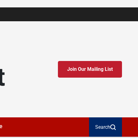
t
Join Our Mailing List
e
Search