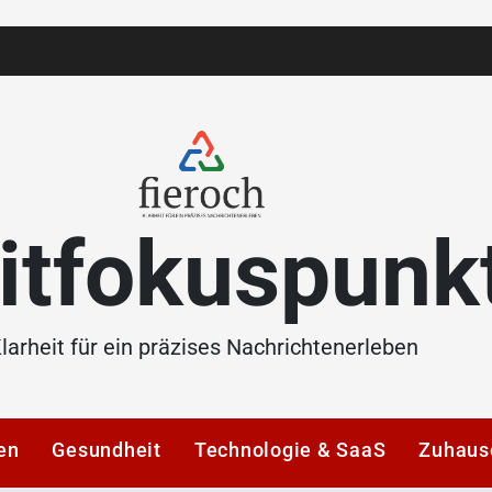
itfokuspunk
larheit für ein präzises Nachrichtenerleben
en
Gesundheit
Technologie & SaaS
Zuhaus