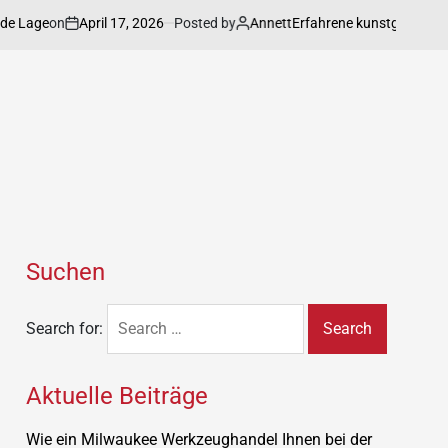
on
April 17, 2026
Posted by
Annett
ge
Erfahrene kunstgalerie präsenti
Suchen
Search for:
Aktuelle Beiträge
Wie ein Milwaukee Werkzeughandel Ihnen bei der