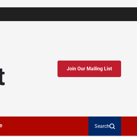
t
Join Our Mailing List
e
Search