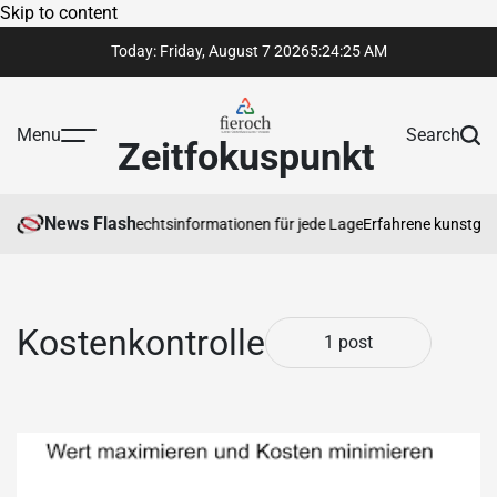
Skip to content
Today: Friday, August 7 2026
5
:
24
:
25
AM
Menu
Search
Zeitfokuspunkt
News Flash
ertrauenswürdige Rechtsinformationen für jede Lage
Erfahrene kunstgaler
Kostenkontrolle
1 post