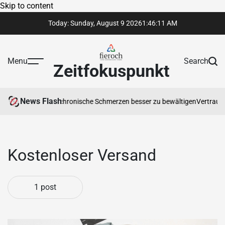
Skip to content
Today: Sunday, August 9 2026
1
:
46
:
11
AM
Menu
Search
Zeitfokuspunkt
News Flash
rapeut Ihnen hilft, chronische Schmerzen besser zu bewältigen
Vertrauens
Kostenloser Versand
1 post