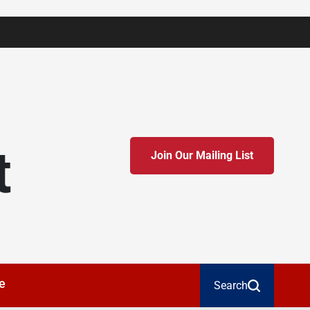
t
Join Our Mailing List
e
Search