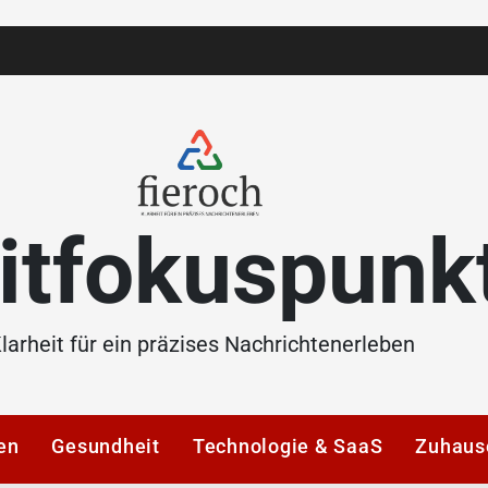
itfokuspunk
larheit für ein präzises Nachrichtenerleben
en
Gesundheit
Technologie & SaaS
Zuhaus