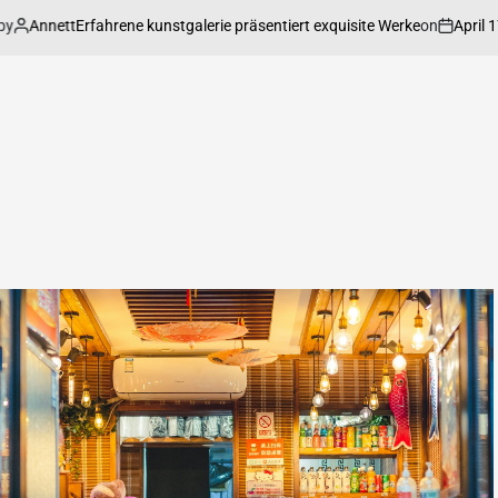
Annett
on
April 17, 2
Erfahrene kunstgalerie präsentiert exquisite Werke