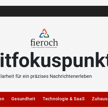
itfokuspunk
larheit für ein präzises Nachrichtenerleben
en
Gesundheit
Technologie & SaaS
Zuhaus