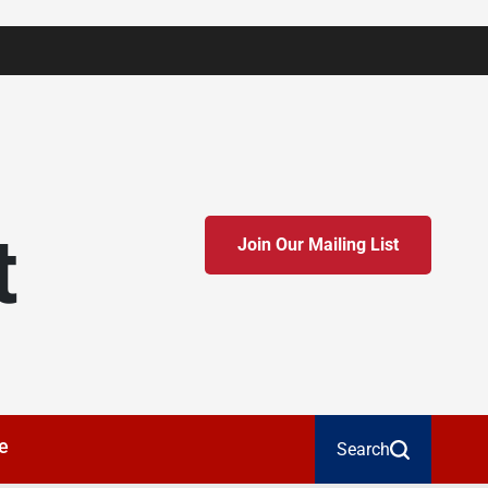
t
Join Our Mailing List
e
Search