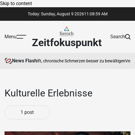
Skip to content
Today: Sunday, August 9 2026
11
:
08
:
59
AM
Menu
Search
Zeitfokuspunkt
News Flash
otherapeut Ihnen hilft, chronische Schmerzen besser zu bewältigen
Vertra
Kulturelle Erlebnisse
1 post