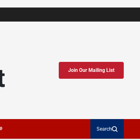
t
Join Our Mailing List
e
Search