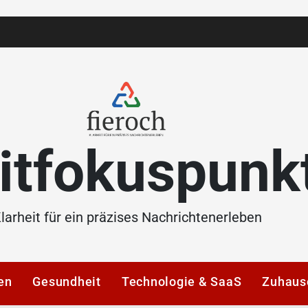
itfokuspunk
larheit für ein präzises Nachrichtenerleben
en
Gesundheit
Technologie & SaaS
Zuhaus