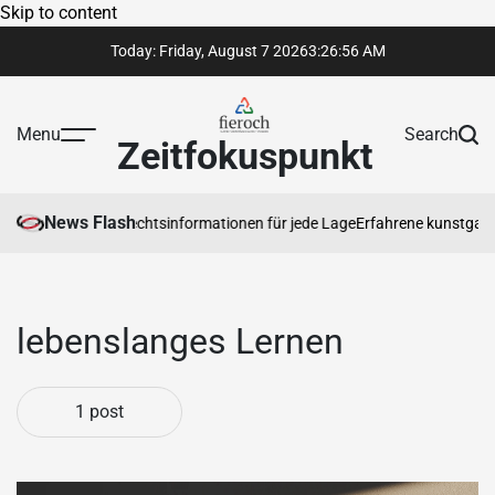
Skip to content
Today: Friday, August 7 2026
3
:
26
:
56
AM
Menu
Search
Zeitfokuspunkt
News Flash
trauenswürdige Rechtsinformationen für jede Lage
Erfahrene kunstgaleri
lebenslanges Lernen
1 post