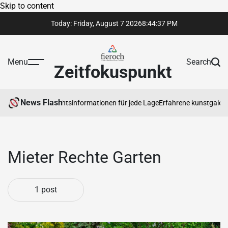
Skip to content
Today: Friday, August 7 2026
8
:
44
:
38
PM
Menu
Search
Zeitfokuspunkt
News Flash
rauenswürdige Rechtsinformationen für jede Lage
Erfahrene kunstgalerie
Mieter Rechte Garten
1 post