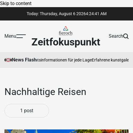
Skip to content
Today: Thursday, August 6 2026
4
:
24
:
42
AM
Menu
Search
Zeitfokuspunkt
News Flash
auenswürdige Rechtsinformationen für jede Lage
Erfahrene kunstgalerie 
Nachhaltige Reisen
1 post