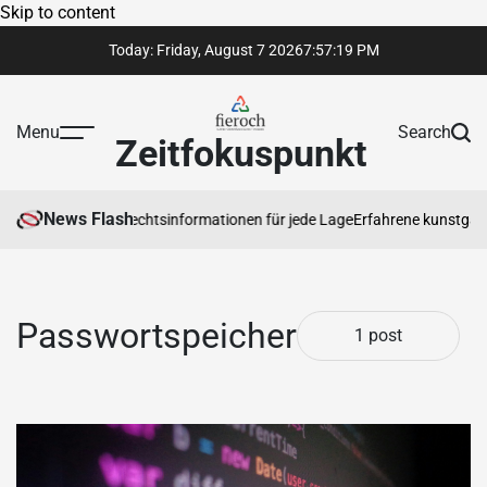
Skip to content
Today: Friday, August 7 2026
7
:
57
:
19
PM
Menu
Search
Zeitfokuspunkt
News Flash
rtrauenswürdige Rechtsinformationen für jede Lage
Erfahrene kunstgaleri
Passwortspeicher
1 post