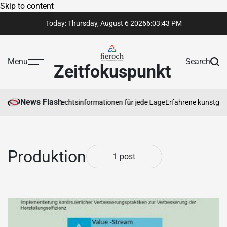
Skip to content
Today: Thursday, August 6 2026
6
:
03
:
43
PM
Menu
Search
Zeitfokuspunkt
News Flash
rtrauenswürdige Rechtsinformationen für jede Lage
Erfahrene kunstgaler
Produktion
1 post