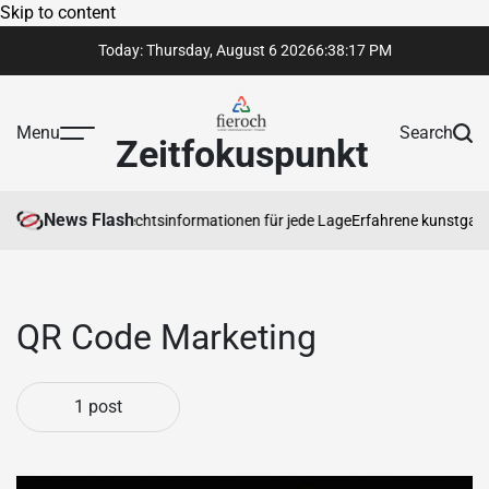
Skip to content
Today: Thursday, August 6 2026
6
:
38
:
17
PM
Menu
Search
Zeitfokuspunkt
News Flash
rtrauenswürdige Rechtsinformationen für jede Lage
Erfahrene kunstgaleri
QR Code Marketing
1 post