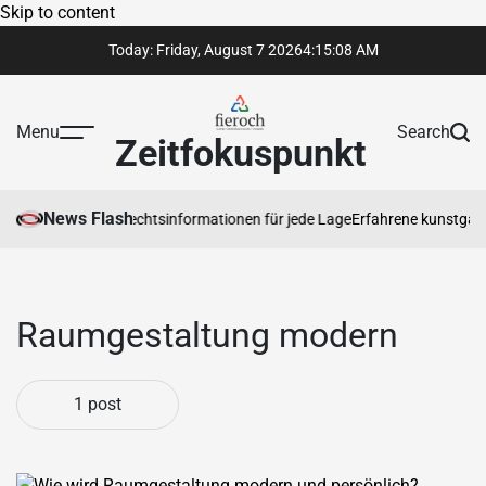
Skip to content
Today: Friday, August 7 2026
4
:
15
:
08
AM
Menu
Search
Zeitfokuspunkt
News Flash
rtrauenswürdige Rechtsinformationen für jede Lage
Erfahrene kunstgaler
Raumgestaltung modern
1 post