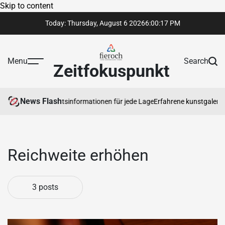
Skip to content
Today: Thursday, August 6 2026
6
:
00
:
17
PM
Menu
Search
Zeitfokuspunkt
News Flash
uenswürdige Rechtsinformationen für jede Lage
Erfahrene kunstgalerie p
Reichweite erhöhen
3 posts