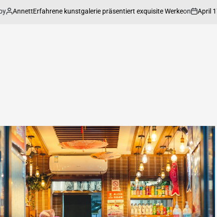
Annett
on
April 17, 2
Erfahrene kunstgalerie präsentiert exquisite Werke