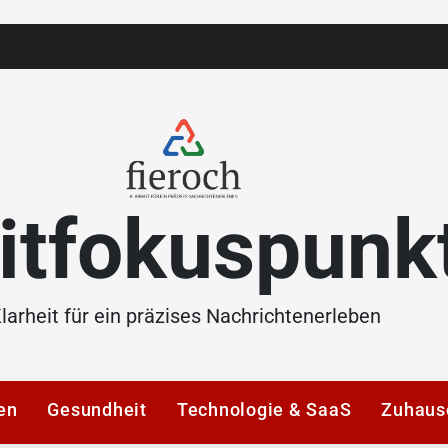
itfokuspunk
larheit für ein präzises Nachrichtenerleben
en
Gesundheit
Technologie & SaaS
Zuhaus