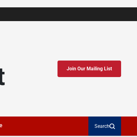
t
Join Our Mailing List
e
Search