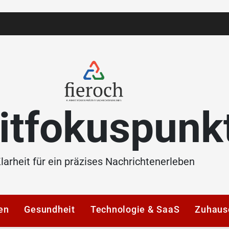
itfokuspunk
larheit für ein präzises Nachrichtenerleben
en
Gesundheit
Technologie & SaaS
Zuhaus