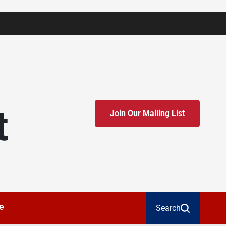
t
Join Our Mailing List
e
Search