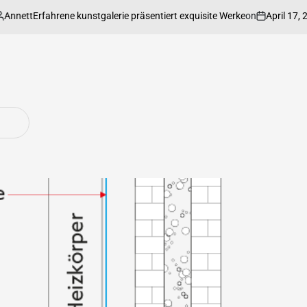
nett
on
April 17, 202
Erfahrene kunstgalerie präsentiert exquisite Werke