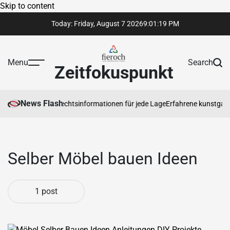
Skip to content
Today: Friday, August 7 2026
9
:
01
:
19
PM
Menu
Search
Zeitfokuspunkt
News Flash
rtrauenswürdige Rechtsinformationen für jede Lage
Erfahrene kunstgaler
Selber Möbel bauen Ideen
1 post