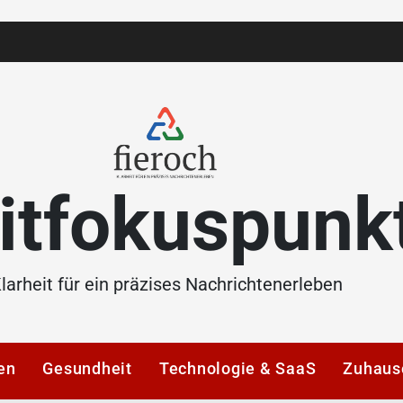
itfokuspunk
larheit für ein präzises Nachrichtenerleben
en
Gesundheit
Technologie & SaaS
Zuhaus