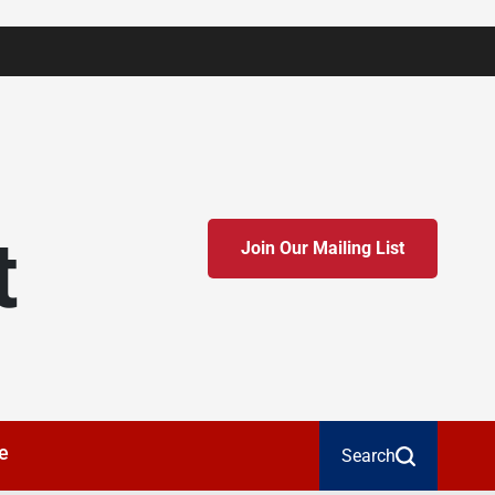
t
Join Our Mailing List
e
Search