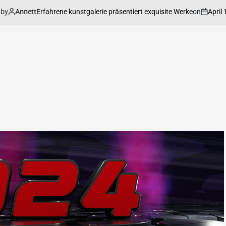
Annett
on
April 17,
Erfahrene kunstgalerie präsentiert exquisite Werke